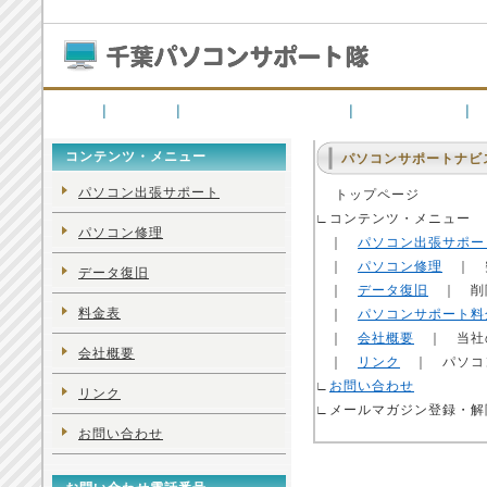
千葉県内を中心にパソコンの出張サポート（設定・接続）修理、データ復旧・データ復元
HOME
パソコン出張サポート
パソコン修理
せ
コンテンツ・メニュー
パソコンサポートナビ
パソコン出張サポート
トップページ
∟
コンテンツ・メニュー
パソコン修理
｜
パソコン出張サポー
｜
パソコン修理
｜ 突
データ復旧
｜
データ復旧
｜ 削
料金表
｜
パソコンサポート料
｜
会社概要
｜ 当社の
会社概要
｜
リンク
｜ パソコ
∟
お問い合わせ
リンク
∟
メールマガジン登録・解
お問い合わせ